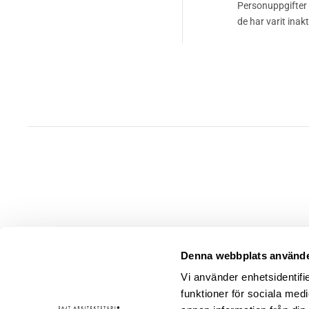
Personuppgifter 
de har varit inaktu
BESÖ
Denna webbplats använde
Storga
Vi använder enhetsidentifie
352 33
funktioner för sociala medi