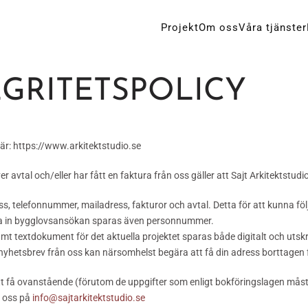
Projekt
Om oss
Våra tjänster
EGRITETSPOLICY
r: https://www.arkitektstudio.se
er avtal och/eller har fått en faktura från oss gäller att Sajt Arkitektstud
, telefonnummer, mailadress, fakturor och avtal. Detta för att kunna föl
 in bygglovsansökan sparas även personnummer.
mt textdokument för det aktuella projektet sparas både digitalt och utskr
nyhetsbrev från oss kan närsomhelst begära att få din adress borttagen f
tt få ovanstående (förutom de uppgifter som enligt bokföringslagen måste 
l oss på
info@sajtarkitektstudio.se