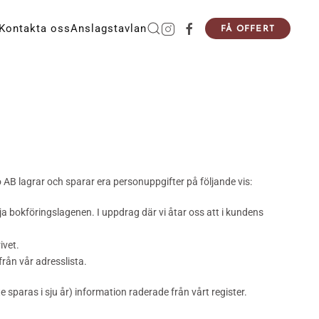
Kontakta oss
Anslagstavlan
FÅ OFFERT
io AB lagrar och sparar era personuppgifter på följande vis:
ja bokföringslagenen. I uppdrag där vi åtar oss att i kundens
ivet.
rån vår adresslista.
sparas i sju år) information raderade från vårt register.