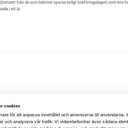
(bortsett från de som behöver sparas enligt bokföringslagen) som inte
ella i ett år.
KSADRESS
KONTAKT
ÖVR
r cookies
tan 1
0470 – 57 10 86
Integr
rare för att anpassa innehållet och annonserna till användarna, t
 Växjö
info@sajtarkitektstudio.se
Ansla
er och analysera vår trafik. Vi vidarebefordrar även sådana ident