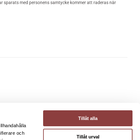
 har sparats med personens samtycke kommer att raderas när
IGT
Tillåt alla
itetspolicy
illhandahålla
gstavlan
ifierare och
Tillåt urval