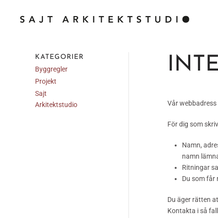
Skip to main content
KATEGORIER
INT
Byggregler
Projekt
Sajt
Vår webbadress ä
Arkitektstudio
För dig som skriv
Namn, adress
namn lämna
Ritningar sa
Du som får 
Du äger rätten a
Kontakta i så fal