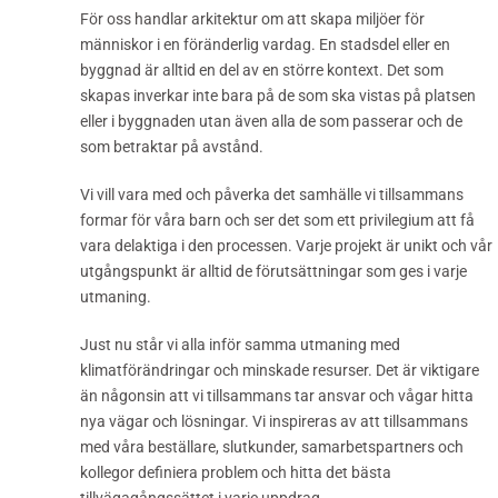
För oss handlar arkitektur om att skapa miljöer för
människor i en föränderlig vardag. En stadsdel eller en
byggnad är alltid en del av en större kontext. Det som
skapas inverkar inte bara på de som ska vistas på platsen
eller i byggnaden utan även alla de som passerar och de
som betraktar på avstånd.
Vi vill vara med och påverka det samhälle vi tillsammans
formar för våra barn och ser det som ett privilegium att få
vara delaktiga i den processen. Varje projekt är unikt och vår
utgångspunkt är alltid de förutsättningar som ges i varje
utmaning.
Just nu står vi alla inför samma utmaning med
klimatförändringar och minskade resurser. Det är viktigare
än någonsin att vi tillsammans tar ansvar och vågar hitta
nya vägar och lösningar. Vi inspireras av att tillsammans
med våra beställare, slutkunder, samarbetspartners och
kollegor definiera problem och hitta det bästa