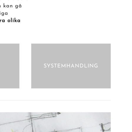
an kan gå
iga
a olika
SYSTEMHANDLING