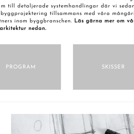
ram till detaljerade systemhandlingar där vi sed
n byggprojektering tillsammans med våra mångår
tners inom byggbranschen.
Läs gärna mer om vår
arkitektur nedan.
PROGRAM
SKISSER