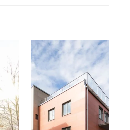
Flerbostadhus fördelade på fyra
huskroppar i ett av Älmhults
centrala kvarter. Husen är utförda