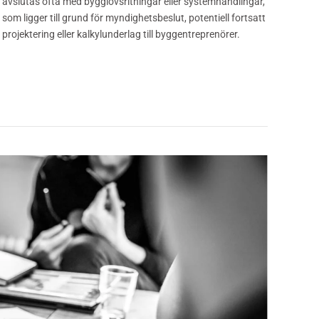
avslutas ofta med bygglovsritningar eller systemhandlingar,
som ligger till grund för myndighetsbeslut, potentiell fortsatt
projektering eller kalkylunderlag till byggentreprenörer.