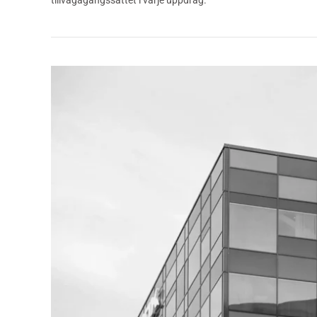
tillvägagångssättet i varje uppdrag.