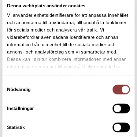
Denna webbplats använder cookies
Vi använder enhetsidentifierare för att anpassa innehållet
och annonserna till användarna, tillhandahålla funktioner
Nya regler för utbyggnad av hus utan
för sociala medier och analysera vår trafik. Vi
bygglov
vidarebefordrar även sådana identifierare och annan
Skrivet av
Nina
den
december 1, 2025
.
information från din enhet till de sociala medier och
annons- och analysföretag som vi samarbetar med.
Nya regler för bygglovsfri tillbyggnad från 1 december 2025 Från
Dessa kan i sin tur kombinera informationen med annan
den 1 december 2025 blir det tillåtet att bygga ut ett befintligt hus
information som du har tillhandahållit eller som de har
med...
samlat in när du har använt deras tjänster.
Samtyckesval
Nödvändig
FORTSÄTT LÄSA
Inställningar
Statistik