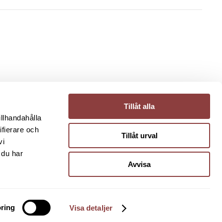
IGT
Tillåt alla
itetspolicy
illhandahålla
gstavlan
ifierare och
Tillåt urval
vi
 du har
Avvisa
ring
Visa detaljer