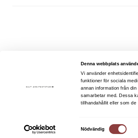
BESÖ
Denna webbplats använde
Storga
Vi använder enhetsidentifie
352 33
funktioner för sociala medi
annan information från din
ÖPPNA
samarbetar med. Dessa kan
tillhandahållit eller som d
Samtyckesval
Nödvändig