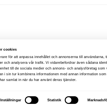
KSADRESS
KONTAKT
ÖVR
r cookies
tan 1
0470 – 57 10 86
Integr
rare för att anpassa innehållet och annonserna till användarna, t
 Växjö
info@sajtarkitektstudio.se
Ansla
er och analysera vår trafik. Vi vidarebefordrar även sådana ident
 enhet till de sociala medier och annons- och analysföretag som 
 KARTA
 i sin tur kombinera informationen med annan information som
e har samlat in när du har använt deras tjänster.
©
2026
SAJT ARKITEKTSTUDIO
Inställningar
Statistik
Marknadsfö