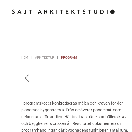
Skip to main content
HEM
ARKITEKTUR
PROGRAM
I programskedet konkretiseras målen och kraven för den
planerade byggnaden utifrån de övergripande mål som
definierats i förstudien. Här beaktas både samhällets krav
och byggherrens önskemål. Resultatet dokumenteras i
programhandlingar, där byggnadens funktioner, antal rum,