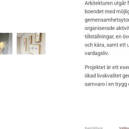
Arkitekturen utgår 
boendet med möjli
gemensamhetsytor 
organiserade aktivit
tillställningar, en
och kära, samt ett 
vardagsliv.
Projektet är ett ex
ökad livskvalitet ge
samvaro i en trygg 
Beställare
Vidi