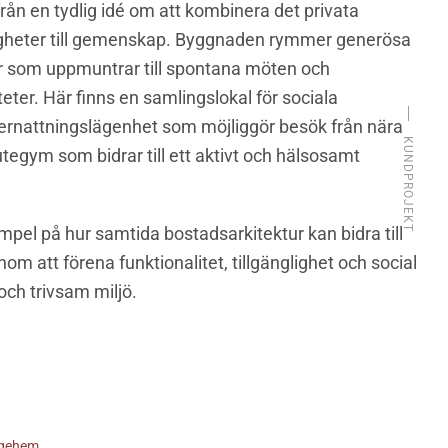
från en tydlig idé om att kombinera det privata
gheter till gemenskap. Byggnaden rymmer generösa
som uppmuntrar till spontana möten och
eter. Här finns en samlingslokal för sociala
 övernattningslägenhet som möjliggör besök från nära
KUNDPROJEKT
utegym som bidrar till ett aktivt och hälsosamt
empel på hur samtida bostadsarkitektur kan bidra till
nom att förena funktionalitet, tillgänglighet och social
och trivsam miljö.
ngehem