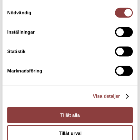
Samtyckesval
Nödvändig
Inställningar
MER AV
VAD VI KAN
Statistik
SE FLER PROJEKT
Marknadsföring
Visa detaljer
Tillåt alla
HAR DU ETT
Tillåt urval
PROJEKT PÅ GÅNG?