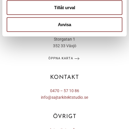
Tillåt urval
Avvisa
BESÖKSADRESS
Storgatan 1
352 33 Växjö
ÖPPNA KARTA
KONTAKT
0470 – 57 10 86
info@sajtarkitektstudio.se
ÖVRIGT