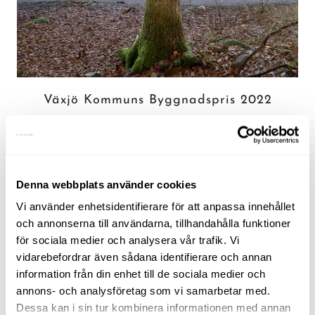
Växjö Kommuns Byggnadspris 2022
Skrivet av
Nina
den
oktober 28, 2022
.
Kvarteret Fridhem har tilldelats Växjö Kommuns Byggnadspris
2022. Jätte kul! Ett projekt som vi genomfört tillsammans med BiWi
Denna webbplats använder cookies
Bygg i...
Vi använder enhetsidentifierare för att anpassa innehållet
och annonserna till användarna, tillhandahålla funktioner
för sociala medier och analysera vår trafik. Vi
FORTSÄTT LÄSA
vidarebefordrar även sådana identifierare och annan
information från din enhet till de sociala medier och
annons- och analysföretag som vi samarbetar med.
Dessa kan i sin tur kombinera informationen med annan